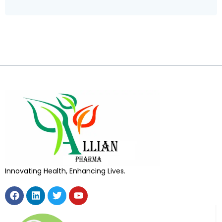
Innovating Health, Enhancing Lives.