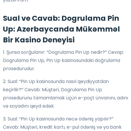
Sual ve Cavab: Dogrulama Pin
Up: Azerbaycanda Mükəmməl
Bir Kasino Deneyisi
1. Şunsa sorğulanır: “Dogrulama Pin Up nedir?” Cevap:
Dogrulama Pin Up, Pin Up kasinosundaki doğrulama
prosedurudur.
2. Sual: “Pin Up kasinosunda nasıl qeydiyyatdan
keçirilir?” Cevab: Müştəri, Dogrulama Pin Up
prosedurunu tamamlamak üçün e-poçt ünvanını, adını
və soyadını qeyd edək.
3. Sual: “Pin Up kasinosunda necə ödəniş yapılır?”
Cevab: Müştəri, kredit kartı, e-pul ödəniş və ya bank