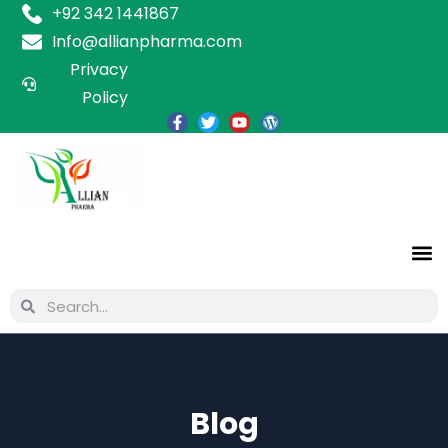
+92 342 1441867
Info@allianpharma.com
Privacy
Policy
Blog