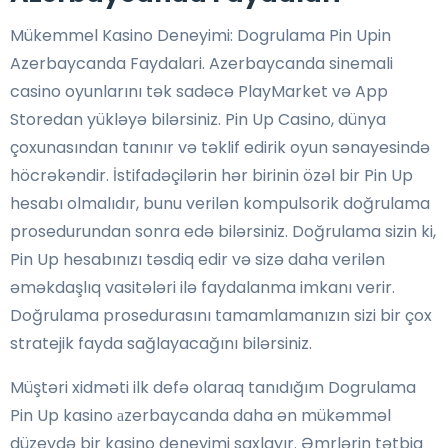
Mükemmel Kasino Deneyimi: Dogrulama Pin Upin
Azerbaycanda Faydalari. Azerbaycanda sinemali
casino oyunlarını tək sadəcə PlayMarket və App
Storedan yükləyə bilərsiniz. Pin Up Casino, dünya
çoxunasından tanınır və təklif edirik oyun sənayesində
höcrəkəndir. İstifadəçilərin hər birinin özəl bir Pin Up
hesabı olmalıdır, bunu verilən kompulsorik doğrulama
prosedurundan sonra edə bilərsiniz. Doğrulama sizin ki,
Pin Up hesabınızı təsdiq edir və sizə daha verilən
əməkdaşlıq vasitələri ilə faydalanma imkanı verir.
Doğrulama prosedurasını tamamlamanızın sizi bir çox
stratejik fayda sağlayacağını bilərsiniz.
Müştəri xidməti ilk defə olaraq tanıdığım Dogrulama
Pin Up kasino аzerbaycanda daha ən mükəmməl
düzeydə bir kasino deneyimi saxlayır. Əmrlərin tətbiq