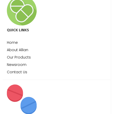
QUICK LINKS
Home
About Allian
Our Products
Newsroom
Contact Us