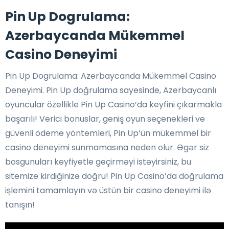
Pin Up Dogrulama:
Azerbaycanda Mükemmel
Casino Deneyimi
Pin Up Dogrulama: Azerbaycanda Mükemmel Casino
Deneyimi. Pin Up doğrulama sayesinde, Azerbaycanlı
oyuncular özellikle Pin Up Casino’da keyfini çıkarmakla
başarılı! Verici bonuslar, geniş oyun seçenekleri ve
güvenli ödeme yöntemleri, Pin Up’ün mükemmel bir
casino deneyimi sunmamasına neden olur. Əgər siz
bosgunuları keyfiyetle geçirməyi istəyirsiniz, bu
sitemize kirdiğinizə doğru! Pin Up Casino’da doğrulama
işlemini tamamlayın və üstün bir casino deneyimi ilə
tanışın!