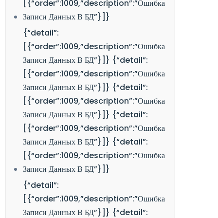
[{“order”:1009,”description”:”Ошибка
Записи Данных В БД”}]}
{“detail”:
[{“order”:1009,”description”:”Ошибка
Записи Данных В БД”}]} {“detail”:
[{“order”:1009,”description”:”Ошибка
Записи Данных В БД”}]} {“detail”:
[{“order”:1009,”description”:”Ошибка
Записи Данных В БД”}]} {“detail”:
[{“order”:1009,”description”:”Ошибка
Записи Данных В БД”}]} {“detail”:
[{“order”:1009,”description”:”Ошибка
Записи Данных В БД”}]}
{“detail”:
[{“order”:1009,”description”:”Ошибка
Записи Данных В БД”}]} {“detail”: