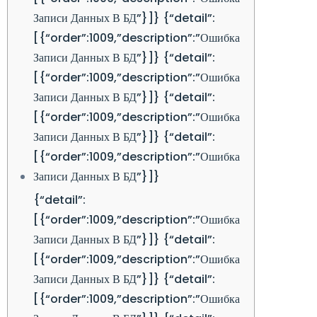
Записи Данных В БД”}]} {“detail”:
[{“order”:1009,”description”:”Ошибка
Записи Данных В БД”}]} {“detail”:
[{“order”:1009,”description”:”Ошибка
Записи Данных В БД”}]} {“detail”:
[{“order”:1009,”description”:”Ошибка
Записи Данных В БД”}]} {“detail”:
[{“order”:1009,”description”:”Ошибка
Записи Данных В БД”}]}
{“detail”:
[{“order”:1009,”description”:”Ошибка
Записи Данных В БД”}]} {“detail”:
[{“order”:1009,”description”:”Ошибка
Записи Данных В БД”}]} {“detail”:
[{“order”:1009,”description”:”Ошибка