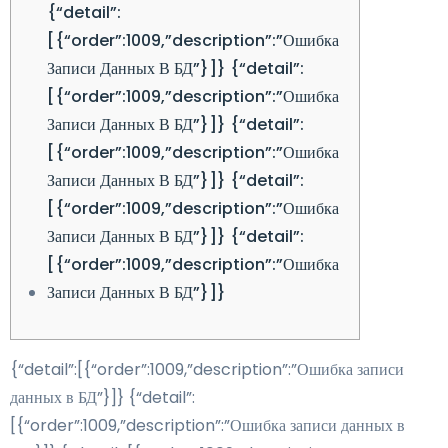
{“detail”:
[{“order”:1009,”description”:”Ошибка
Записи Данных В БД”}]} {“detail”:
[{“order”:1009,”description”:”Ошибка
Записи Данных В БД”}]} {“detail”:
[{“order”:1009,”description”:”Ошибка
Записи Данных В БД”}]} {“detail”:
[{“order”:1009,”description”:”Ошибка
Записи Данных В БД”}]} {“detail”:
[{“order”:1009,”description”:”Ошибка
Записи Данных В БД”}]}
{“detail”:[{“order”:1009,”description”:”Ошибка записи
данных в БД”}]} {“detail”:
[{“order”:1009,”description”:”Ошибка записи данных в