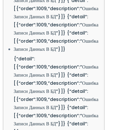
Записи Данных В БД”}]} {“detail”:
[{“order”:1009,”description”:”Ошибка
Записи Данных В БД”}]} {“detail”:
[{“order”:1009,”description”:”Ошибка
Записи Данных В БД”}]} {“detail”:
[{“order”:1009,”description”:”Ошибка
Записи Данных В БД”}]}
{“detail”:
[{“order”:1009,”description”:”Ошибка
Записи Данных В БД”}]} {“detail”:
[{“order”:1009,”description”:”Ошибка
Записи Данных В БД”}]} {“detail”:
[{“order”:1009,”description”:”Ошибка
Записи Данных В БД”}]} {“detail”:
[{“order”:1009,”description”:”Ошибка
Записи Данных В БД”}]} {“detail”: