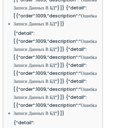
Записи Данных В БД”}]} {“detail”:
[{“order”:1009,”description”:”Ошибка
Записи Данных В БД”}]}
{“detail”:
[{“order”:1009,”description”:”Ошибка
Записи Данных В БД”}]} {“detail”:
[{“order”:1009,”description”:”Ошибка
Записи Данных В БД”}]} {“detail”:
[{“order”:1009,”description”:”Ошибка
Записи Данных В БД”}]} {“detail”:
[{“order”:1009,”description”:”Ошибка
Записи Данных В БД”}]} {“detail”:
[{“order”:1009,”description”:”Ошибка
Записи Данных В БД”}]}
{“detail”: