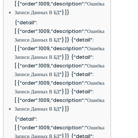
[{“order”:1009,”description”:”Ошибка
Записи Данных В БД”}]}
{“detail”:
[{“order”:1009,”description”:”Ошибка
Записи Данных В БД”}]} {“detail”:
[{“order”:1009,”description”:”Ошибка
Записи Данных В БД”}]} {“detail”:
[{“order”:1009,”description”:”Ошибка
Записи Данных В БД”}]} {“detail”:
[{“order”:1009,”description”:”Ошибка
Записи Данных В БД”}]} {“detail”:
[{“order”:1009,”description”:”Ошибка
Записи Данных В БД”}]}
{“detail”:
[{“order”:1009,”description”:”Ошибка
Записи Данных В БД”}]} {“detail”: