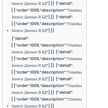
Записи Данных В БД”}]} {“detail”:
[{“order”:1009,”description”:”Ошибка
Записи Данных В БД”}]} {“detail”:
[{“order”:1009,”description”:”Ошибка
Записи Данных В БД”}]}
{“detail”:
[{“order”:1009,”description”:”Ошибка
Записи Данных В БД”}]} {“detail”:
[{“order”:1009,”description”:”Ошибка
Записи Данных В БД”}]} {“detail”:
[{“order”:1009,”description”:”Ошибка
Записи Данных В БД”}]} {“detail”:
[{“order”:1009,”description”:”Ошибка
Записи Данных В БД”}]} {“detail”:
[{“order”:1009,”description”:”Ошибка
Записи Данных В БД”}]}