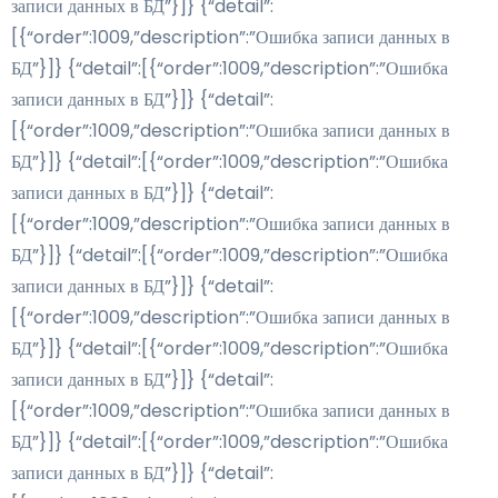
записи данных в БД”}]} {“detail”:
[{“order”:1009,”description”:”Ошибка записи данных в
БД”}]} {“detail”:[{“order”:1009,”description”:”Ошибка
записи данных в БД”}]} {“detail”:
[{“order”:1009,”description”:”Ошибка записи данных в
БД”}]} {“detail”:[{“order”:1009,”description”:”Ошибка
записи данных в БД”}]} {“detail”:
[{“order”:1009,”description”:”Ошибка записи данных в
БД”}]} {“detail”:[{“order”:1009,”description”:”Ошибка
записи данных в БД”}]} {“detail”:
[{“order”:1009,”description”:”Ошибка записи данных в
БД”}]} {“detail”:[{“order”:1009,”description”:”Ошибка
записи данных в БД”}]} {“detail”:
[{“order”:1009,”description”:”Ошибка записи данных в
БД”}]} {“detail”:[{“order”:1009,”description”:”Ошибка
записи данных в БД”}]} {“detail”: