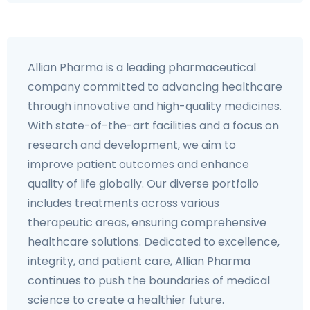
Allian Pharma is a leading pharmaceutical
company committed to advancing healthcare
through innovative and high-quality medicines.
With state-of-the-art facilities and a focus on
research and development, we aim to
improve patient outcomes and enhance
quality of life globally. Our diverse portfolio
includes treatments across various
therapeutic areas, ensuring comprehensive
healthcare solutions. Dedicated to excellence,
integrity, and patient care, Allian Pharma
continues to push the boundaries of medical
science to create a healthier future.