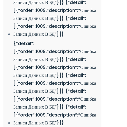
Записи Данных В БД”}]} {“detail”:
[{“order”:1009,”description”:”Ошибка
Записи Данных В БД”}]} {“detail”:
[{“order”:1009,”description”:”Ошибка
Записи Данных В БД”}]}
{“detail”:
[{“order”:1009,”description”:”Ошибка
Записи Данных В БД”}]} {“detail”:
[{“order”:1009,”description”:”Ошибка
Записи Данных В БД”}]} {“detail”:
[{“order”:1009,”description”:”Ошибка
Записи Данных В БД”}]} {“detail”:
[{“order”:1009,”description”:”Ошибка
Записи Данных В БД”}]} {“detail”:
[{“order”:1009,”description”:”Ошибка
Записи Данных В БД”}]}