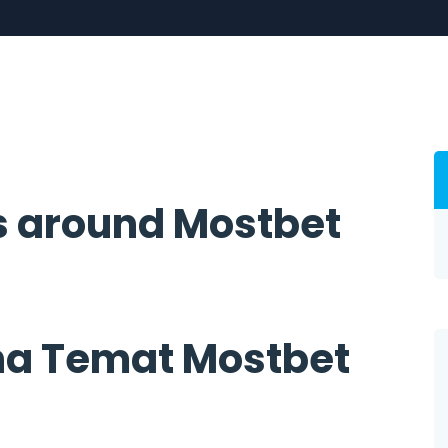
 around Mostbet
na Temat Mostbet