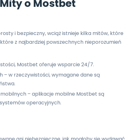
 Mity o Mostbet
sty i bezpieczny, wciąż istnieje kilka mitów, które
które z najbardziej powszechnych nieporozumień
tości, Mostbet oferuje wsparcie 24/7.
h – w rzeczywistości, wymagane dane są
ństwa.
mobilnych – aplikacje mobilne Mostbet są
 systemów operacyjnych.
owane ani niebezpieczne, jak mogłoby się wydawać.