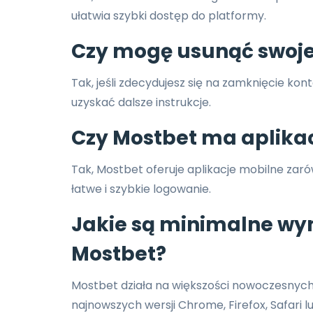
ułatwia szybki dostęp do platformy.
Czy mogę usunąć swoje
Tak, jeśli zdecydujesz się na zamknięcie kont
uzyskać dalsze instrukcje.
Czy Mostbet ma aplika
Tak, Mostbet oferuje aplikacje mobilne zarów
łatwe i szybkie logowanie.
Jakie są minimalne w
Mostbet?
Mostbet działa na większości nowoczesnych 
najnowszych wersji Chrome, Firefox, Safari l