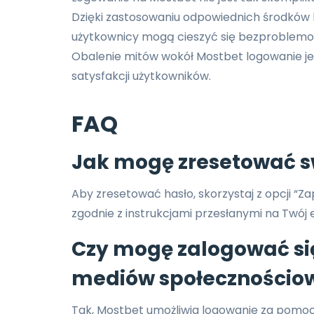
Dzięki zastosowaniu odpowiednich środków 
użytkownicy mogą cieszyć się bezproblemo
Obalenie mitów wokół Mostbet logowanie je
satysfakcji użytkowników.
FAQ
Jak mogę zresetować s
Aby zresetować hasło, skorzystaj z opcji “Z
zgodnie z instrukcjami przesłanymi na Twój 
Czy mogę zalogować si
mediów społecznościo
Tak, Mostbet umożliwia logowanie za pomoc