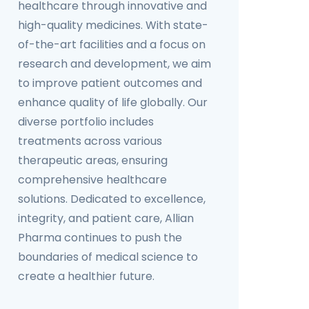
healthcare through innovative and
high-quality medicines. With state-
of-the-art facilities and a focus on
research and development, we aim
to improve patient outcomes and
enhance quality of life globally. Our
diverse portfolio includes
treatments across various
therapeutic areas, ensuring
comprehensive healthcare
solutions. Dedicated to excellence,
integrity, and patient care, Allian
Pharma continues to push the
boundaries of medical science to
create a healthier future.