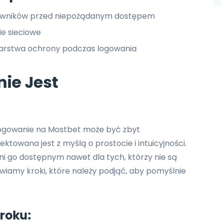
kowników przed niepożądanym dostępem
e sieciowe
arstwa ochrony podczas logowania
ie Jest
logowanie na Mostbet może być zbyt
towana jest z myślą o prostocie i intuicyjności.
yni go dostępnym nawet dla tych, którzy nie są
wiamy kroki, które należy podjąć, aby pomyślnie
roku: