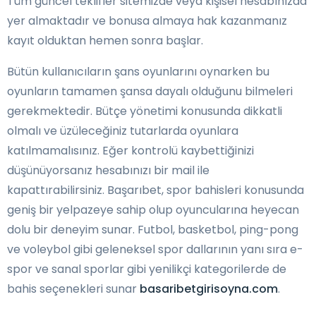
Tüm güncel teklifler sitemizde veya kişisel hesabınızda
yer almaktadır ve bonusa almaya hak kazanmanız
kayıt olduktan hemen sonra başlar.
Bütün kullanıcıların şans oyunlarını oynarken bu
oyunların tamamen şansa dayalı olduğunu bilmeleri
gerekmektedir. Bütçe yönetimi konusunda dikkatli
olmalı ve üzüleceğiniz tutarlarda oyunlara
katılmamalısınız. Eğer kontrolü kaybettiğinizi
düşünüyorsanız hesabınızı bir mail ile
kapattırabilirsiniz. Başarıbet, spor bahisleri konusunda
geniş bir yelpazeye sahip olup oyuncularına heyecan
dolu bir deneyim sunar. Futbol, basketbol, ping-pong
ve voleybol gibi geleneksel spor dallarının yanı sıra e-
spor ve sanal sporlar gibi yenilikçi kategorilerde de
bahis seçenekleri sunar
basaribetgirisoyna.com
.