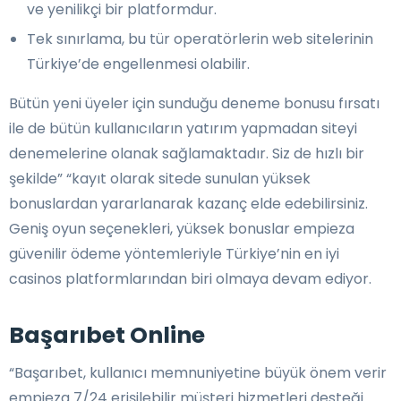
ve yenilikçi bir platformdur.
Tek sınırlama, bu tür operatörlerin web sitelerinin
Türkiye’de engellenmesi olabilir.
Bütün yeni üyeler için sunduğu deneme bonusu fırsatı
ile de bütün kullanıcıların yatırım yapmadan siteyi
denemelerine olanak sağlamaktadır. Siz de hızlı bir
şekilde” “kayıt olarak sitede sunulan yüksek
bonuslardan yararlanarak kazanç elde edebilirsiniz.
Geniş oyun seçenekleri, yüksek bonuslar empieza
güvenilir ödeme yöntemleriyle Türkiye’nin en iyi
casinos platformlarından biri olmaya devam ediyor.
Başarıbet Online
“Başarıbet, kullanıcı memnuniyetine büyük önem verir
empieza 7/24 erişilebilir müşteri hizmetleri desteği