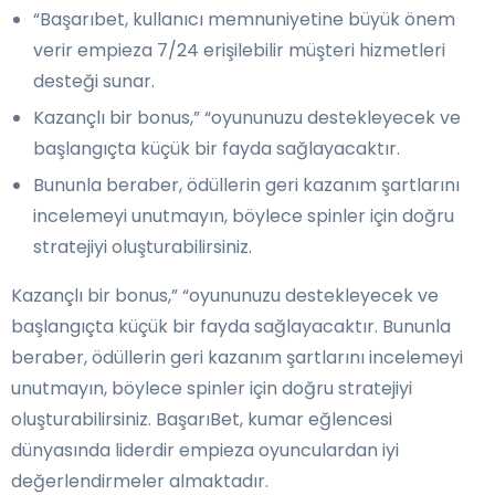
“Başarıbet, kullanıcı memnuniyetine büyük önem
verir empieza 7/24 erişilebilir müşteri hizmetleri
desteği sunar.
Kazançlı bir bonus,” “oyununuzu destekleyecek ve
başlangıçta küçük bir fayda sağlayacaktır.
Bununla beraber, ödüllerin geri kazanım şartlarını
incelemeyi unutmayın, böylece spinler için doğru
stratejiyi oluşturabilirsiniz.
Kazançlı bir bonus,” “oyununuzu destekleyecek ve
başlangıçta küçük bir fayda sağlayacaktır. Bununla
beraber, ödüllerin geri kazanım şartlarını incelemeyi
unutmayın, böylece spinler için doğru stratejiyi
oluşturabilirsiniz. BaşarıBet, kumar eğlencesi
dünyasında liderdir empieza oyunculardan iyi
değerlendirmeler almaktadır.