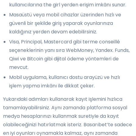
kullanıcılarına the girl yerden erişim imkânı sunar.
Masaüstü veya mobil cihazlar üzerinden hızlı ve
güvenli bir şekilde giriş yaparak oyunlarınıza
kaldığınız yerden devam edebilirsiniz.
Visa, Principal, Mastercard gibi terme conseillé
seçeneklerinin yanı sıra WebMoney, Yandex. Funds,
Qiwi ve Bitcoin gibi dijital ödeme yöntemleri de
mevcut.
Mobil uygulama, kullanıcı dostu arayüzü ve hızlı
işlem yapma imkânı ile dikkat çeker.
Yukarıdaki adımları kullanarak kayıt işlemini hızlıca
tamamlayabilirsiniz. Aynı zamanda platforma sosyal
medya hesaplarınızı kullanmak suretiyle da kayıt
olabileceğinizi hatırlatmak isteriz. Basarıbet’te sadece
en iyi oyunları oynamakla kalmaz, aynı zamanda