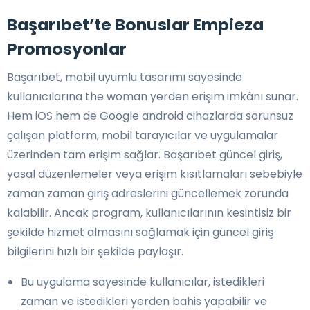
Başarıbet’te Bonuslar Empieza
Promosyonlar
Başarıbet, mobil uyumlu tasarımı sayesinde
kullanıcılarına the woman yerden erişim imkânı sunar.
Hem iOS hem de Google android cihazlarda sorunsuz
çalışan platform, mobil tarayıcılar ve uygulamalar
üzerinden tam erişim sağlar. Başarıbet güncel giriş,
yasal düzenlemeler veya erişim kısıtlamaları sebebiyle
zaman zaman giriş adreslerini güncellemek zorunda
kalabilir. Ancak program, kullanıcılarının kesintisiz bir
şekilde hizmet almasını sağlamak için güncel giriş
bilgilerini hızlı bir şekilde paylaşır.
Bu uygulama sayesinde kullanıcılar, istedikleri
zaman ve istedikleri yerden bahis yapabilir ve