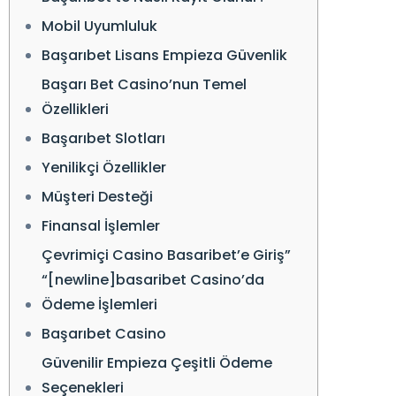
Mobil Uyumluluk
Başarıbet Lisans Empieza Güvenlik
Başarı Bet Casino’nun Temel
Özellikleri
Başarıbet Slotları
Yenilikçi Özellikler
Müşteri Desteği
Finansal İşlemler
Çevrimiçi Casino Basaribet’e Giriş”
“[newline]basaribet Casino’da
Ödeme İşlemleri
Başarıbet Casino
Güvenilir Empieza Çeşitli Ödeme
Seçenekleri