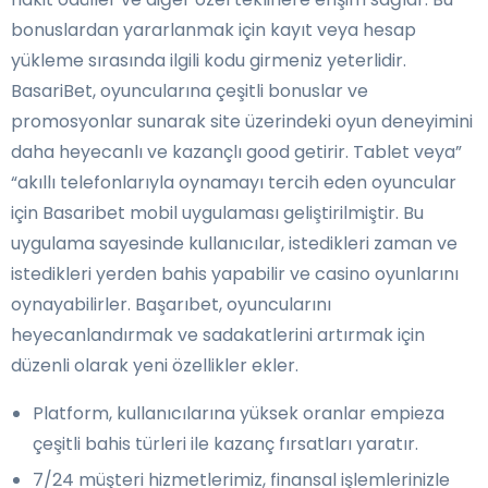
bonuslardan yararlanmak için kayıt veya hesap
yükleme sırasında ilgili kodu girmeniz yeterlidir.
BasariBet, oyuncularına çeşitli bonuslar ve
promosyonlar sunarak site üzerindeki oyun deneyimini
daha heyecanlı ve kazançlı good getirir. Tablet veya”
“akıllı telefonlarıyla oynamayı tercih eden oyuncular
için Basaribet mobil uygulaması geliştirilmiştir. Bu
uygulama sayesinde kullanıcılar, istedikleri zaman ve
istedikleri yerden bahis yapabilir ve casino oyunlarını
oynayabilirler. Başarıbet, oyuncularını
heyecanlandırmak ve sadakatlerini artırmak için
düzenli olarak yeni özellikler ekler.
Platform, kullanıcılarına yüksek oranlar empieza
çeşitli bahis türleri ile kazanç fırsatları yaratır.
7/24 müşteri hizmetlerimiz, finansal işlemlerinizle