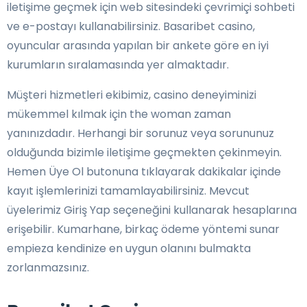
iletişime geçmek için web sitesindeki çevrimiçi sohbeti
ve e-postayı kullanabilirsiniz. Basaribet casino,
oyuncular arasında yapılan bir ankete göre en iyi
kurumların sıralamasında yer almaktadır.
Müşteri hizmetleri ekibimiz, casino deneyiminizi
mükemmel kılmak için the woman zaman
yanınızdadır. Herhangi bir sorunuz veya sorununuz
olduğunda bizimle iletişime geçmekten çekinmeyin.
Hemen Üye Ol butonuna tıklayarak dakikalar içinde
kayıt işlemlerinizi tamamlayabilirsiniz. Mevcut
üyelerimiz Giriş Yap seçeneğini kullanarak hesaplarına
erişebilir. Kumarhane, birkaç ödeme yöntemi sunar
empieza kendinize en uygun olanını bulmakta
zorlanmazsınız.