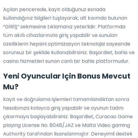
Açılan pencerede, kayıt olduğunuz esnada
kullandığınız bilgileri tuşlayarak, alt kısımda bulunan
“GİRİŞ” sekmesine tıklamanız yeterlidir. Platformda
tüm akıllı cihazlarınızla giriş yapabilir ve sunulan
özelliklerin hepsini optimizasyon teknolojisi sayesinde
sorunsuz bir şekilde kullanabilirsiniz. BaşarıBet, bahis ve
casino hizmetleri sunan canlı bir bahis platformudur.
Yeni Oyuncular Için Bonus Mevcut
Mu?
Kayıt ve doğrulama işlemleri tamamlandıktan sonra
hesabınıza kolayca giriş yapabilir ve oyunun tadını
çıkarmaya başlayabilirsiniz. BaşarıBet, Curacao Game
playing License No. 8048/JAZ ve Malta Video gaming
Authority tarafından lisanslanmıştır. Deneyimli destek