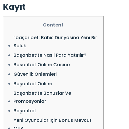
Kayıt
Content
“başarıbet: Bahis Dünyasına Yeni Bir
Soluk
Başarıbet’te Nasıl Para Yatırılır?
Basaribet Online Casino
Güvenlik Önlemleri
Başarıbet Online
Başarıbet’te Bonuslar Ve
Promosyonlar
Başarıbet
Yeni Oyuncular Için Bonus Mevcut
Mu?