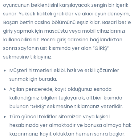
oyuncunun beklentisini karşılayacak zengin bir içerik
sunar. Yüksek kaliteli grafikler ve akıcı oyun deneyimi,
Başarı bet’in casino bölümünü eşsiz kılar. Basari bet’e
giriş yapmak için masaüstü veya mobil cihazlarınızı
kullanabilirsiniz. Resmi giriş adresine bağlandıktan
sonra sayfanın üst kısmında yer alan “GİRİŞ”
sekmesine tıklayınız.
Müşteri hizmetleri ekibi, hızlı ve etkili çözümler
sunmak için burada.
Açılan pencerede, kayıt olduğunuz esnada
kullandığınız bilgileri tuşlayarak, altbier kısımda
bulunan “GİRİŞ” sekmesine tıklamanız yeterlidir.
Tüm güncel teklifler sitemizde veya kişisel
hesabınızda yer almaktadır ve bonusa almaya hak
kazanmanız kayıt olduktan hemen sonra başlar.