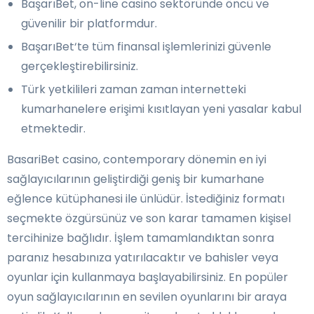
BaşarıBet, on-line casino sektöründe öncü ve
güvenilir bir platformdur.
BaşarıBet‘te tüm finansal işlemlerinizi güvenle
gerçekleştirebilirsiniz.
Türk yetkilileri zaman zaman internetteki
kumarhanelere erişimi kısıtlayan yeni yasalar kabul
etmektedir.
BasariBet casino, contemporary dönemin en iyi
sağlayıcılarının geliştirdiği geniş bir kumarhane
eğlence kütüphanesi ile ünlüdür. İstediğiniz formatı
seçmekte özgürsünüz ve son karar tamamen kişisel
tercihinize bağlıdır. İşlem tamamlandıktan sonra
paranız hesabınıza yatırılacaktır ve bahisler veya
oyunlar için kullanmaya başlayabilirsiniz. En popüler
oyun sağlayıcılarının en sevilen oyunlarını bir araya