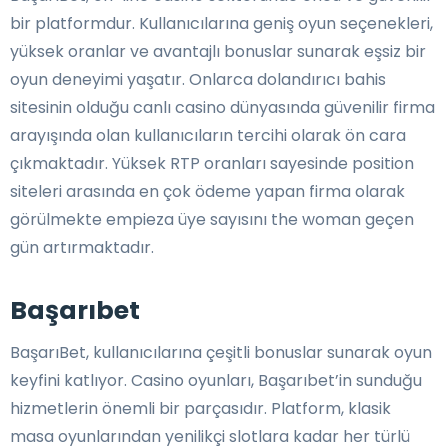
bir platformdur. Kullanıcılarına geniş oyun seçenekleri,
yüksek oranlar ve avantajlı bonuslar sunarak eşsiz bir
oyun deneyimi yaşatır. Onlarca dolandırıcı bahis
sitesinin olduğu canlı casino dünyasında güvenilir firma
arayışında olan kullanıcıların tercihi olarak ön cara
çıkmaktadır. Yüksek RTP oranları sayesinde position
siteleri arasında en çok ödeme yapan firma olarak
görülmekte empieza üye sayısını the woman geçen
gün artırmaktadır.
Başarıbet
BaşarıBet, kullanıcılarına çeşitli bonuslar sunarak oyun
keyfini katlıyor. Casino oyunları, Başarıbet’in sunduğu
hizmetlerin önemli bir parçasıdır. Platform, klasik
masa oyunlarından yenilikçi slotlara kadar her türlü