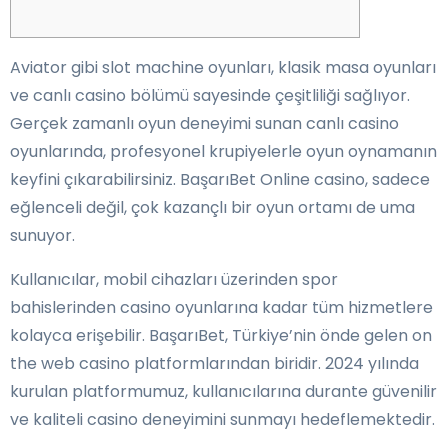
Aviator gibi slot machine oyunları, klasik masa oyunları
ve canlı casino bölümü sayesinde çeşitliliği sağlıyor.
Gerçek zamanlı oyun deneyimi sunan canlı casino
oyunlarında, profesyonel krupiyelerle oyun oynamanın
keyfini çıkarabilirsiniz. BaşarıBet Online casino, sadece
eğlenceli değil, çok kazançlı bir oyun ortamı de uma
sunuyor.
Kullanıcılar, mobil cihazları üzerinden spor
bahislerinden casino oyunlarına kadar tüm hizmetlere
kolayca erişebilir. BaşarıBet, Türkiye’nin önde gelen on
the web casino platformlarından biridir. 2024 yılında
kurulan platformumuz, kullanıcılarına durante güvenilir
ve kaliteli casino deneyimini sunmayı hedeflemektedir.