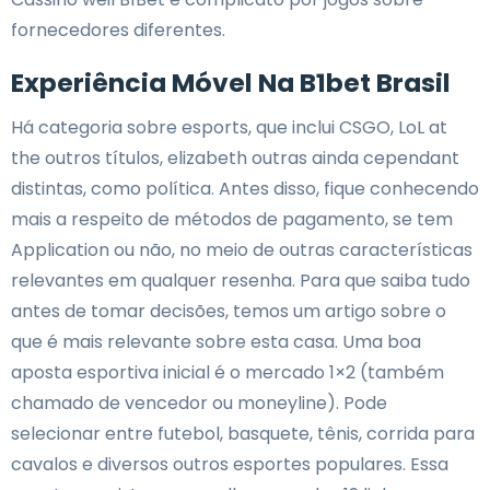
fornecedores diferentes.
Experiência Móvel Na B1bet Brasil
Há categoria sobre esports, que inclui CSGO, LoL at
the outros títulos, elizabeth outras ainda cependant
distintas, como política. Antes disso, fique conhecendo
mais a respeito de métodos de pagamento, se tem
Application ou não, no meio de outras características
relevantes em qualquer resenha. Para que saiba tudo
antes de tomar decisões, temos um artigo sobre o
que é mais relevante sobre esta casa. Uma boa
aposta esportiva inicial é o mercado 1×2 (também
chamado de vencedor ou moneyline). Pode
selecionar entre futebol, basquete, tênis, corrida para
cavalos e diversos outros esportes populares. Essa