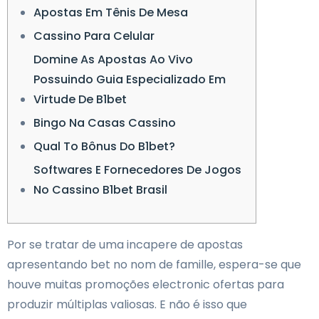
Apostas Em Tênis De Mesa
Cassino Para Celular
Domine As Apostas Ao Vivo
Possuindo Guia Especializado Em
Virtude De B1bet
Bingo Na Casas Cassino
Qual To Bônus Do B1bet?
Softwares E Fornecedores De Jogos
No Cassino B1bet Brasil
Por se tratar de uma incapere de apostas
apresentando bet no nom de famille, espera-se que
houve muitas promoções electronic ofertas para
produzir múltiplas valiosas. E não é isso que