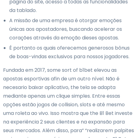
página do site, acesso a todas as funcionalidades
da tablado.
A missão de uma empresa é otorgar emoções
únicas aos apostadores, buscando acelerar os
corações através da emoção dieses apostas.
É portanto os quais oferecemos generosos bônus
de boas-vindas exclusivos para nossos jogadores.
Fundada em 2017, some sort of b1bet elevou as
apostas esportivas afin de um outro nível. Não é
necesario baixar aplicativo, the tela se adapta
mediante apenas um clique simples. Entre essas
opções estão jogos de collision, slots e até mesmo
uma roleta ao vivo. Isso mostra que the B1 Bet investe
na experiência 2 seus clientes e na expansão para
seus mercados. Além disso, para” “realizarem palpites