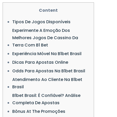
Content
Tipos De Jogos Disponíveis
Experimente A Emoção Dos
Melhores Jogos De Cassino Da
Terra Com B1 Bet
Experiência Móvel Na B1bet Brasil
Dicas Para Apostas Online
Odds Para Apostas Na B1bet Brasil
Atendimento Ao Cliente Na B1bet
Brasil
B1bet Brasil: É Confiável? Análise
Completa De Apostas
Bônus At The Promoções