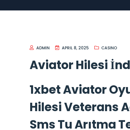
ADMIN
APRIL 8, 2025
CASINO
Aviator Hilesi İn
1xbet Aviator Oy
Hilesi Veterans 
Sms Tu Arıtma Te