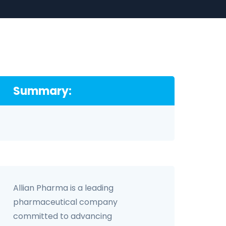
Summary:
Allian Pharma is a leading
pharmaceutical company
committed to advancing