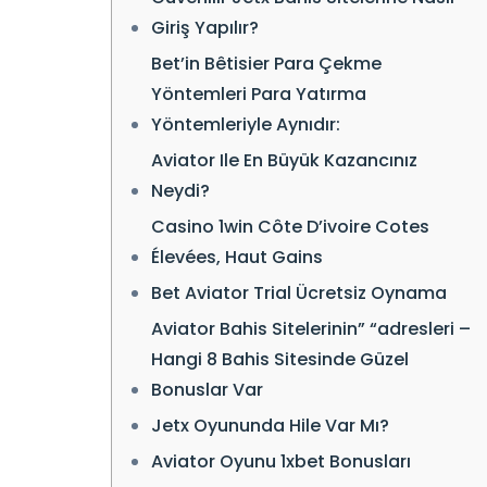
Giriş Yapılır?
Bet’in Bêtisier Para Çekme
Yöntemleri Para Yatırma
Yöntemleriyle Aynıdır:
Aviator Ile En Büyük Kazancınız
Neydi?
Casino 1win Côte D’ivoire Cotes
Élevées, Haut Gains
Bet Aviator Trial Ücretsiz Oynama
Aviator Bahis Sitelerinin” “adresleri –
Hangi 8 Bahis Sitesinde Güzel
Bonuslar Var
Jetx Oyununda Hile Var Mı?
Aviator Oyunu 1xbet Bonusları