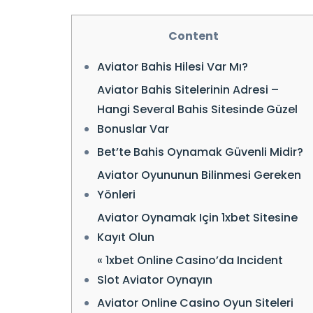
Content
Aviator Bahis Hilesi Var Mı?
Aviator Bahis Sitelerinin Adresi –
Hangi Several Bahis Sitesinde Güzel
Bonuslar Var
Bet’te Bahis Oynamak Güvenli Midir?
Aviator Oyununun Bilinmesi Gereken
Yönleri
Aviator Oynamak Için 1xbet Sitesine
Kayıt Olun
« 1xbet Online Casino’da Incident
Slot Aviator Oynayın
Aviator Online Casino Oyun Siteleri