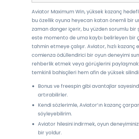
Aviator Maximum Win, yüksek kazanç hedefley
bu özellik oyuna heyecan katan önemli bir u
zaman danger içerir, bu yüzden sorumlu bir 
este momento de uma kaybı belirleyen bir ç
tahmin etmeye çalışır. Aviator, hızlı kazanç
comienza ödüllendirici bir oyun deneyimi suna
rehberlik etmek veya görüşlerini paylaşmak i
temkinli bahisçileri hem afin de yüksek silind
Bonus ve freespin gibi avantajlar sayesin
artırabilirler.
Kendi sözlerimle, Aviator’ın kazanç çarpa
söyleyebilirim.
Aviator hilesini indirmek, oyun deneyiminiz
bir yoldur.