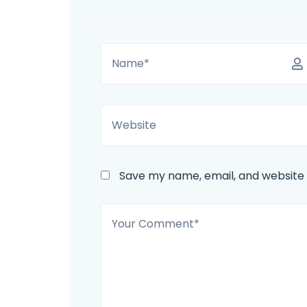
Save my name, email, and website i