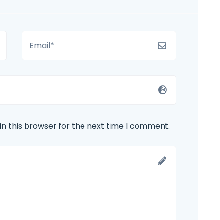
n this browser for the next time I comment.