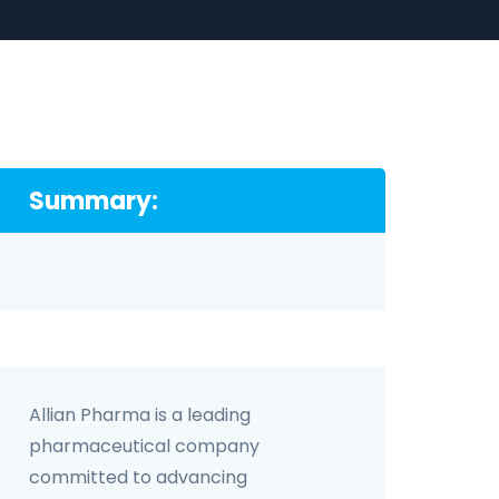
Summary:
Allian Pharma is a leading
pharmaceutical company
committed to advancing