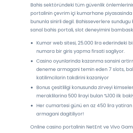
Bahis sektöründeki tüm güvenlik önlemlerinin
portalinin çevrim içi kumarhane piyasasinda 
bununla sinirli degil. Bahisseverlere sundug
sanal bahis portali, slot deneyimini bambask
Kumar web sitesi, 25.000 lira ederindeki 
numara bir giris yapma firsati sagliyor.
Casino oyunlarinda kazanma sansini artir
deneme armagani temin eden 7 slots, ba
katilimcilarin takdirini kazaniyor
Bonus çesitliligi konusunda zirveyi kimsel
meraklilarina 500 lirayi bulan %100 ilk ba
Her cumartesi günü en az 450 lira yatiran
armagani dagitiliyor!
Online casino portalinin NetEnt ve Vivo Gami