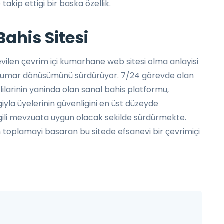
takip ettigi bir baska özellik.
ahis Sitesi
ilen çevrim içi kumarhane web sitesi olma anlayisi
e kumar dönüsümünü sürdürüyor. 7/24 görevde olan
larinin yaninda olan sanal bahis platformu,
giyla üyelerinin güvenligini en üst düzeyde
ilgili mevzuata uygun olacak sekilde sürdürmekte.
toplamayi basaran bu sitede efsanevi bir çevrimiçi