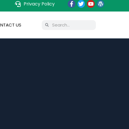
Privacy Policy
NTACT US