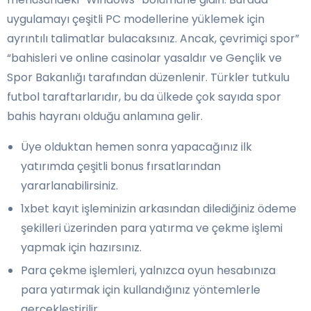
uygulamayı çeşitli PC modellerine yüklemek için
ayrıntılı talimatlar bulacaksınız. Ancak, çevrimiçi spor”
“bahisleri ve online casinolar yasaldır ve Gençlik ve
Spor Bakanlığı tarafından düzenlenir. Türkler tutkulu
futbol taraftarlarıdır, bu da ülkede çok sayıda spor
bahis hayranı olduğu anlamına gelir.
Üye olduktan hemen sonra yapacağınız ilk
yatırımda çeşitli bonus fırsatlarından
yararlanabilirsiniz.
1xbet kayıt işleminizin arkasından dilediğiniz ödeme
şekilleri üzerinden para yatırma ve çekme işlemi
yapmak için hazırsınız.
Para çekme işlemleri, yalnızca oyun hesabınıza
para yatırmak için kullandığınız yöntemlerle
gerçekleştirilir.