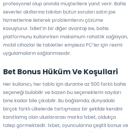
profesyonel olup anında müşterilere yanıt verir. Bahis
severler akıllarına takılan bütün soruları satın joe
hizmetlerine ileterek problemlerını çözüme
kavuşturur. 1xBet’in bir diğer avantajı ise, bahis
platformunu kullanırken maksimum rahatlık sağlayan,
mobil cihazlar ile tabletler empieza PC’ler için resmi
uygulamaların sağlanmasıdır.
Bet Bonus Hüküm Ve Koşullari
Her kullanıcı, her tablo için durante az 500 farklı bahis
seçeneği bulabilir ve bazen bu seçeneklerin sayıları
bine kadar bile çıkabilir. Bu bağlamda, dünyadaki
birçok farklı ülkelerde tartışmasız bir şekilde kendini
kanıtlamış olan uluslararası marka 1xbet, oldukça
talep görmektedir. 1xbet, oyuncularına çeşitli bonus ve