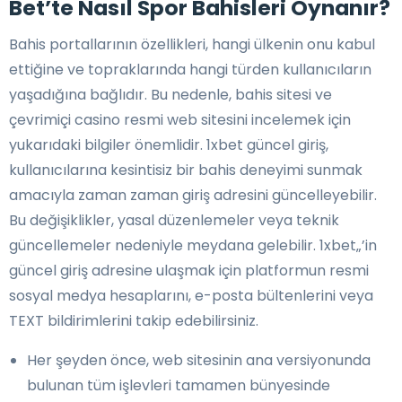
Bet’te Nasıl Spor Bahisleri Oynanır?
Bahis portallarının özellikleri, hangi ülkenin onu kabul
ettiğine ve topraklarında hangi türden kullanıcıların
yaşadığına bağlıdır. Bu nedenle, bahis sitesi ve
çevrimiçi casino resmi web sitesini incelemek için
yukarıdaki bilgiler önemlidir. 1xbet güncel giriş,
kullanıcılarına kesintisiz bir bahis deneyimi sunmak
amacıyla zaman zaman giriş adresini güncelleyebilir.
Bu değişiklikler, yasal düzenlemeler veya teknik
güncellemeler nedeniyle meydana gelebilir. 1xbet„’in
güncel giriş adresine ulaşmak için platformun resmi
sosyal medya hesaplarını, e-posta bültenlerini veya
TEXT bildirimlerini takip edebilirsiniz.
Her şeyden önce, web sitesinin ana versiyonunda
bulunan tüm işlevleri tamamen bünyesinde