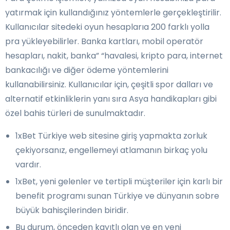
yatırmak için kullandığınız yöntemlerle gerçekleştirilir.
Kullanıcılar sitedeki oyun hesaplarıa 200 farklı yolla
pra yükleyebilirler. Banka kartları, mobil operatör
hesapları, nakit, banka” “havalesi, kripto para, internet
bankacılığı ve diğer ödeme yöntemlerini
kullanabilirsiniz. Kullanıcılar için, çeşitli spor dalları ve
alternatif etkinliklerin yanı sıra Asya handikapları gibi
özel bahis türleri de sunulmaktadır.
1xBet Türkiye web sitesine giriş yapmakta zorluk
çekiyorsanız, engellemeyi atlamanın birkaç yolu
vardır.
1xBet, yeni gelenler ve tertipli müşteriler için karlı bir
benefit programı sunan Türkiye ve dünyanın sobre
büyük bahisçilerinden biridir.
Bu durum, önceden kayıtlı olan ve en yeni