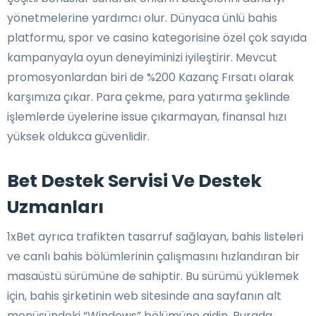
yönetmelerine yardımcı olur. Dünyaca ünlü bahis
platformu, spor ve casino kategorisine özel çok sayıda
kampanyayla oyun deneyiminizi iyileştirir. Mevcut
promosyonlardan biri de %200 Kazanç Fırsatı olarak
karşımıza çıkar. Para çekme, para yatırma şeklinde
işlemlerde üyelerine issue çıkarmayan, finansal hızı
yüksek oldukca güvenlidir.
Bet Destek Servisi Ve Destek
Uzmanları
1xBet ayrıca trafikten tasarruf sağlayan, bahis listeleri
ve canlı bahis bölümlerinin çalışmasını hızlandıran bir
masaüstü sürümüne de sahiptir. Bu sürümü yüklemek
için, bahis şirketinin web sitesinde ana sayfanın alt
menüsündeki “Windows” bölümüne gidin. Burada