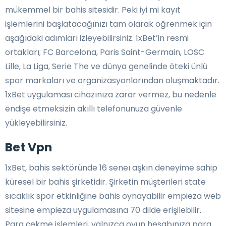
mükemmel bir bahis sitesidir. Peki iyi mi kayıt
işlemlerini başlatacağınızı tam olarak öğrenmek için
aşağıdaki adımları izleyebilirsiniz. 1xBet’in resmi
ortakları; FC Barcelona, Paris Saint-Germain, LOSC
Lille, La Liga, Serie The ve dünya genelinde öteki ünlü
spor markaları ve organizasyonlarından oluşmaktadır.
1xBet uygulaması cihazınıza zarar vermez, bu nedenle
endişe etmeksizin akıllı telefonunuza güvenle
yükleyebilirsiniz.
Bet Vpn
1xBet, bahis sektöründe 16 seneı aşkın deneyime sahip
küresel bir bahis şirketidir. Şirketin müşterileri state
sıcaklık spor etkinliğine bahis oynayabilir empieza web
sitesine empieza uygulamasına 70 dilde erişilebilir.
Para çekme işlemleri, yalnızca oyun hesabınıza para