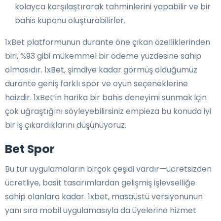
kolayca karşılaştırarak tahminlerini yapabilir ve bir
bahis kuponu oluşturabilirler.
1xBet platformunun durante öne çıkan özelliklerinden
biri, %93 gibi mükemmel bir ödeme yüzdesine sahip
olmasıdır. 1xBet, şimdiye kadar görmüş olduğumüz
durante geniş farklı spor ve oyun seçeneklerine
haizdir. 1xBet’in harika bir bahis deneyimi sunmak için
çok uğraştığını söyleyebilirsiniz empieza bu konuda iyi
bir iş çıkardıklarını düşünüyoruz.
Bet Spor
Bu tür uygulamaların birçok çeşidi vardır—ücretsizden
ücretliye, basit tasarımlardan gelişmiş işlevselliğe
sahip olanlara kadar. 1xbet, masaüstü versiyonunun
yanı sıra mobil uygulamasıyla da üyelerine hizmet