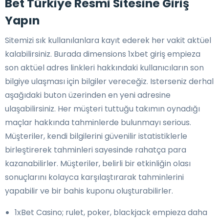
Bet Türkiye Resmi Sitesine Giriş
Yapın
Sitemizi sık kullanılanlara kayıt ederek her vakit aktüel
kalabilirsiniz. Burada dimensions 1xbet giriş empieza
son aktüel adres linkleri hakkındaki kullanıcıların son
bilgiye ulaşması için bilgiler vereceğiz. Isterseniz derhal
aşağıdaki buton üzerinden en yeni adresine
ulaşabilirsiniz. Her müşteri tuttuğu takımın oynadığı
maçlar hakkında tahminlerde bulunmayı serious.
Müşteriler, kendi bilgilerini güvenilir istatistiklerle
birleştirerek tahminleri sayesinde rahatça para
kazanabilirler. Müşteriler, belirli bir etkinliğin olası
sonuçlarını kolayca karşılaştırarak tahminlerini
yapabilir ve bir bahis kuponu oluşturabilirler.
1xBet Casino; rulet, poker, blackjack empieza daha