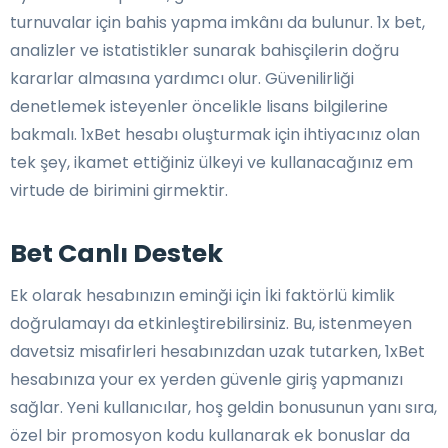
turnuvalar için bahis yapma imkânı da bulunur. 1x bet,
analizler ve istatistikler sunarak bahisçilerin doğru
kararlar almasına yardımcı olur. Güvenilirliği
denetlemek isteyenler öncelikle lisans bilgilerine
bakmalı. 1xBet hesabı oluşturmak için ihtiyacınız olan
tek şey, ikamet ettiğiniz ülkeyi ve kullanacağınız em
virtude de birimini girmektir.
Bet Canlı Destek
Ek olarak hesabınızın eminği için İki faktörlü kimlik
doğrulamayı da etkinleştirebilirsiniz. Bu, istenmeyen
davetsiz misafirleri hesabınızdan uzak tutarken, 1xBet
hesabınıza your ex yerden güvenle giriş yapmanızı
sağlar. Yeni kullanıcılar, hoş geldin bonusunun yanı sıra,
özel bir promosyon kodu kullanarak ek bonuslar da