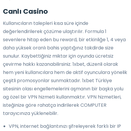
Canlı Casino
Kullanıcıların talepleri kısa süre içinde
değerlendirilerek çözüme ulaştırılır. Formula 1
sevenlere hitap eden bu reward, bir etkinliğe 1, 4 veya
daha yüksek oranlı bahis yaptığınız takdirde size
sunulur. Kaybettiğiniz miktar için oyunda ücretsiz
çevirme hakkı kazanabilirsiniz. 1xbet, düzenli olarak
hem yeni kullanıcılara hem de aktif oyunculara yönelik
çeşitli promosyonlar sunmaktadır. 1xbet Türkiye
sitesinin olası engellemelerini aşmanın bir başka yolu
ag özel bir VPN hizmeti kullanmaktır. VPN hizmetleri,
isteğinize göre rahatça indirilerek COMPUTER
tarayıcınıza yüklenebilir.
VPN, internet bağlantınızı şifreleyerek farklı bir IP