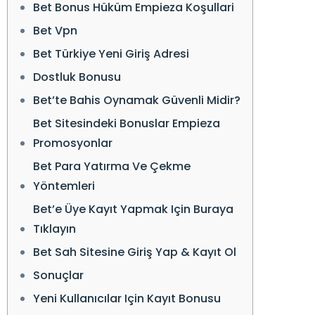
Bet Bonus Hüküm Empieza Koşullari
Bet Vpn
Bet Türkiye Yeni Giriş Adresi
Dostluk Bonusu
Bet’te Bahis Oynamak Güvenli Midir?
Bet Sitesindeki Bonuslar Empieza
Promosyonlar
Bet Para Yatırma Ve Çekme
Yöntemleri
Bet’e Üye Kayıt Yapmak Için Buraya
Tıklayın
Bet Sah Sitesine Giriş Yap & Kayıt Ol
Sonuçlar
Yeni Kullanıcılar Için Kayıt Bonusu