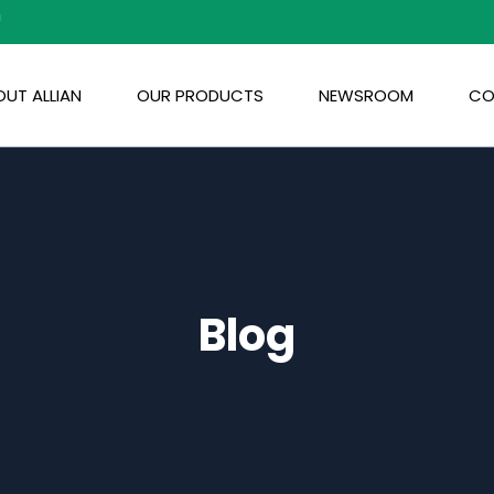
m
UT ALLIAN
OUR PRODUCTS
NEWSROOM
CO
Blog