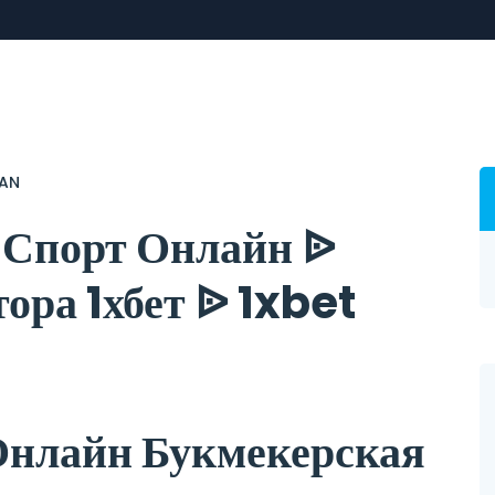
IAN
 Спорт Онлайн ᐉ
ора 1хбет ᐉ 1xbet
Онлайн Букмекерская