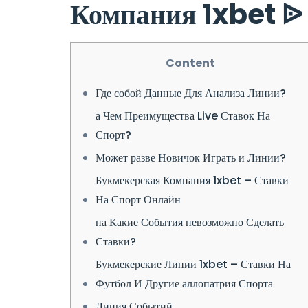
Компания 1xbet ᐉ
Content
Где собой Данные Для Анализа Линии?
а Чем Преимущества Live Ставок На
Спорт?
Может разве Новичок Играть и Линии?
Букмекерская Компания 1xbet – Ставки
На Спорт Онлайн
на Какие События невозможно Сделать
Ставки?
Букмекерские Линии 1xbet – Ставки На
Футбол И Другие аллопатрия Спорта
Линия Событий