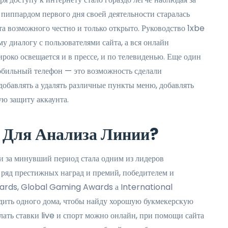
пиппардом первого дня своей деятельности старалась
та возможного честно и только открыто. Руководство 1xbe
у диалогу с пользователями сайта, а вся онлайн
око освещается и в прессе, и по телевиденью. Еще один
мобильный телефон — это возможность сделали
обавлять а удалять различные пункты меню, добавлять
ю защиту аккаунта.
 Для Анализа Линии?
и за минувший период стала одним из лидеров
л ряд престижных наград и премий, победителем и
wards, Global Gaming Awards а International
ить одного дома, чтобы найду хорошую букмекерскую
елать ставки live и спорт можно онлайн, при помощи сайта