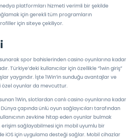
medya platformları hizmeti verimli bir şekilde
 sağlamak için gerekli tüm programların
iller için siteye çekiliyor.
i
mi sunarak spor bahislerinden casino oyunlarına kadar
Türkiye’deki kullanıcılar için özellikle “1win giriş”
ışlar yaygındır. İşte 1Win’in sunduğu avantajlar ve
bi özel oyunlar da mevcuttur.
 sunan 1Win, slotlardan canlı casino oyunlarına kadar
 Dünya çapında ünlü oyun sağlayıcıları tarafından
ullanıcının zevkine hitap eden oyunlar bulmak
 erişim sağlayabilmesi için mobil uyumlu bir
iOS için uygulama desteği sağlar. Mobil cihazlar