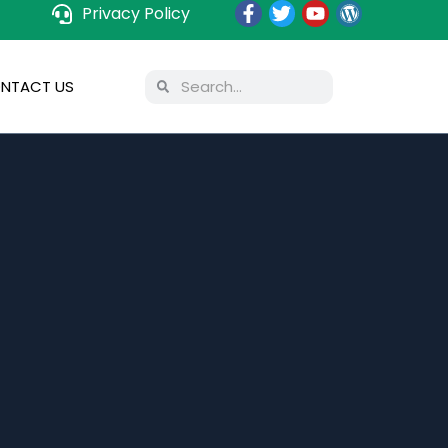
Privacy Policy
NTACT US