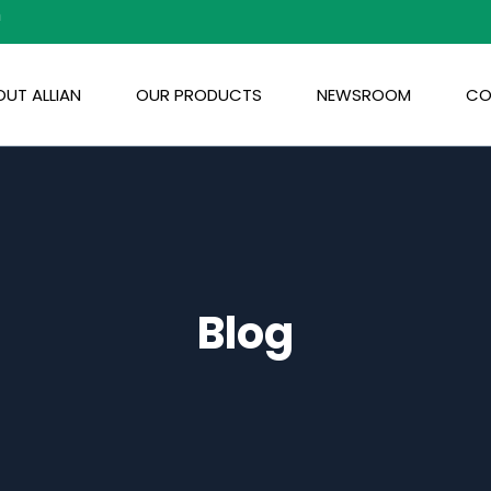
m
UT ALLIAN
OUR PRODUCTS
NEWSROOM
CO
Blog