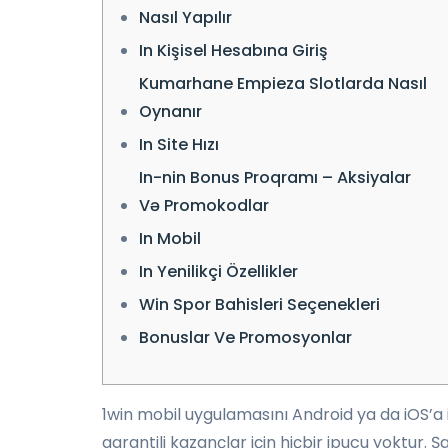
Nasıl Yapılır
In Kişisel Hesabına Giriş
Kumarhane Empieza Slotlarda Nasıl
Oynanır
In Site Hızı
In-nin Bonus Proqramı – Aksiyalar
Və Promokodlar
In Mobil
In Yenilikçi Özellikler
Win Spor Bahisleri Seçenekleri
Bonuslar Ve Promosyonlar
1win mobil uygulamasını Android ya da iOS’a 
garantili kazançlar için hiçbir ipucu yoktur. 